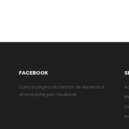
FACEBOOK
S
Curta a página da Gestão de Números e
Ad
acompanhe pelo facebook.
R
C
In